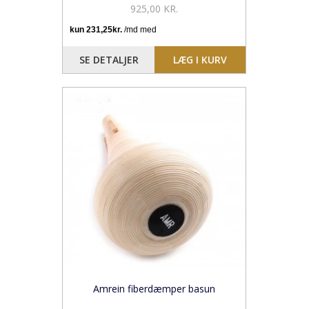
925,00 KR.
SE DETALJER
LÆG I KURV
Amrein fiberdæmper basun