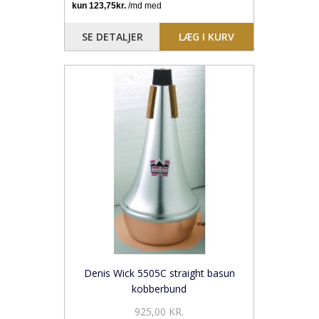
SE DETALJER
LÆG I KURV
Denis Wick 5505C straight basun
kobberbund
925,00 KR.