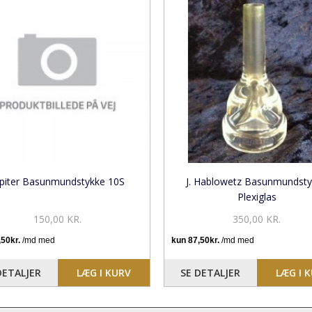
upiter Basunmundstykke 10S
J. Hablowetz Basunmundst
Plexiglas
150,00 KR.
350,00 KR.
DETALJER
LÆG I KURV
SE DETALJER
LÆG I 