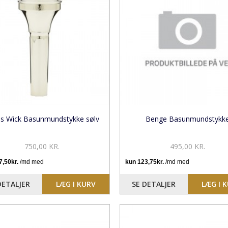
s Wick Basunmundstykke sølv
Benge Basunmundstykk
750,00 KR.
495,00 KR.
DETALJER
LÆG I KURV
SE DETALJER
LÆG I 