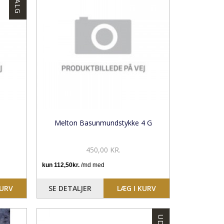
Melton Basunmundstykke 4 G
450,00 KR.
KURV
SE DETALJER
LÆG I KURV