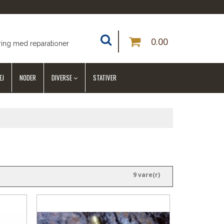
0.00
ring med reparationer
EJ
NODER
DIVERSE
STATIVER
9 vare(r)