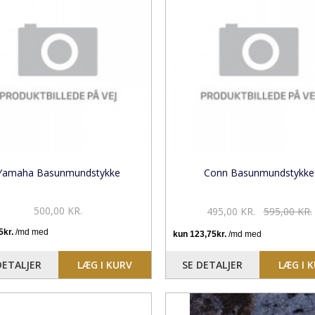
Yamaha Basunmundstykke
Conn Basunmundstykke
500,00 KR.
495,00 KR.
595,00 KR.
DETALJER
LÆG I KURV
SE DETALJER
LÆG I 