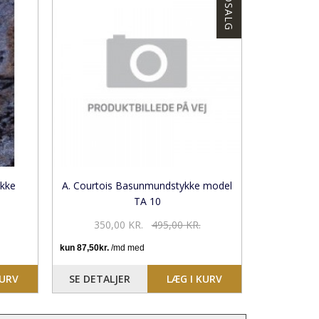
UDSALG
ykke
A. Courtois Basunmundstykke model
TA 10
350,00 KR.
495,00 KR.
KURV
SE DETALJER
LÆG I KURV