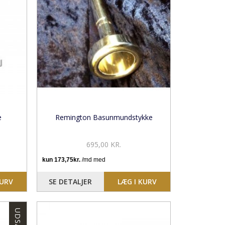
e
Remington Basunmundstykke
695,00 KR.
KURV
SE DETALJER
LÆG I KURV
UDSALG