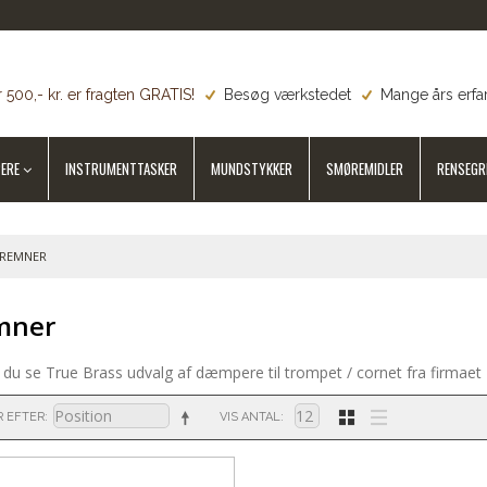
 500,- kr. er fragten GRATIS!
Besøg værkstedet
Mange års erfa
ERE
INSTRUMENTTASKER
MUNDSTYKKER
SMØREMIDLER
RENSEGR
REMNER
mner
 du se True Brass udvalg af dæmpere til trompet / cornet fra firmaet
R EFTER
VIS ANTAL