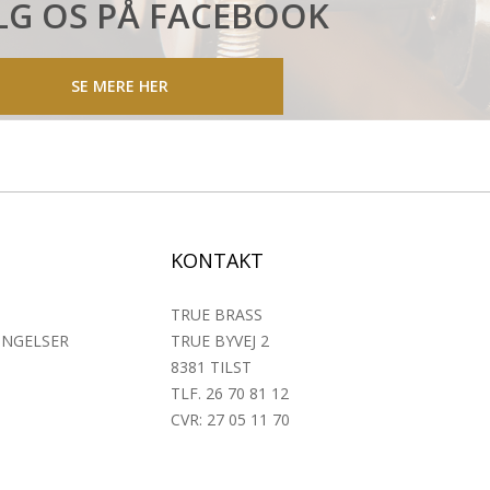
LG OS PÅ FACEBOOK
SE MERE HER
KONTAKT
TRUE BRASS
INGELSER
TRUE BYVEJ 2
8381 TILST
TLF. 26 70 81 12
CVR: 27 05 11 70