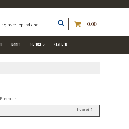
0.00
ring med reparationer
EJ
NODER
DIVERSE
STATIVER
 Bremner.
1 vare(r)