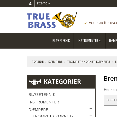
KONTO
Ved køb for over
BLÆSETEKNIK
INSTRUMENTER
DÆMP
FORSIDE
/
DÆMPERE
/
TROMPET / KORNET-DÆMPERE
/
B
Bre
KATEGORIER
Her kan
BLÆSETEKNIK
SORTE
INSTRUMENTER
DÆMPERE
TROMPET / KORNET-