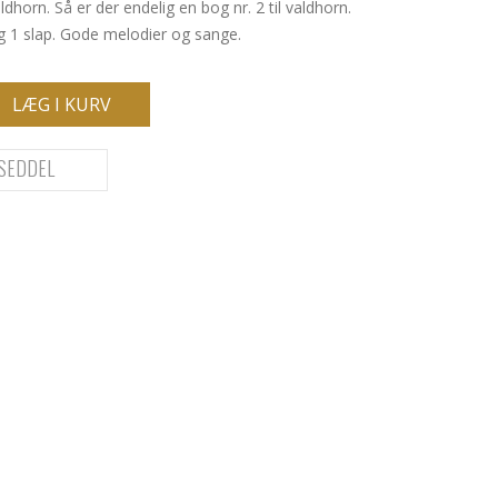
valdhorn. Så er der endelig en bog nr. 2 til valdhorn.
g 1 slap. Gode melodier og sange.
LÆG I KURV
SEDDEL