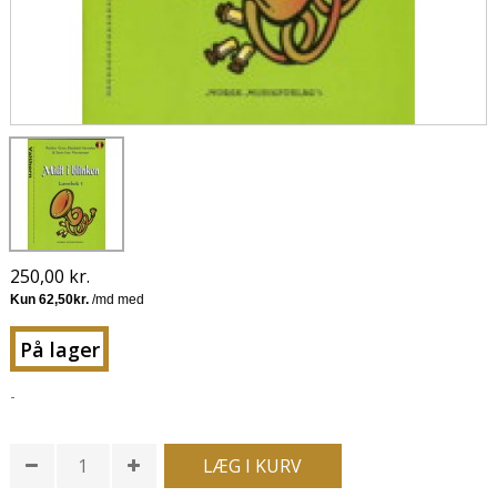
250,00 kr.
På lager
-
LÆG I KURV