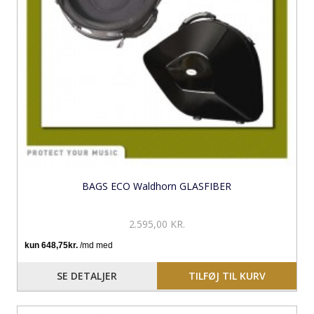
BAGS ECO Waldhorn GLASFIBER
2.595,00 KR.
SE DETALJER
TILFØJ TIL KURV