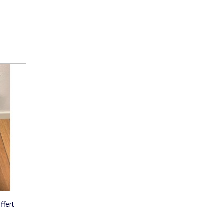
ffert