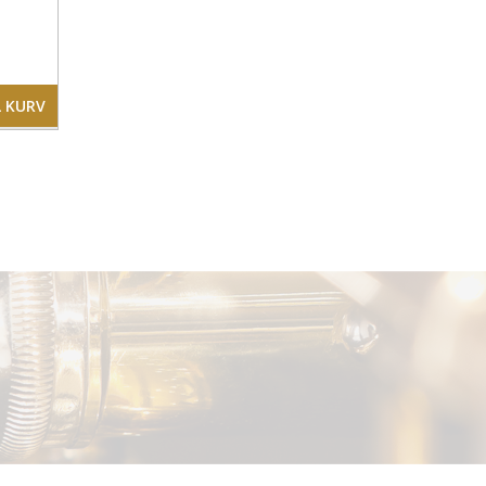
L KURV