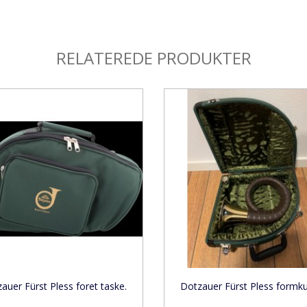
RELATEREDE PRODUKTER
auer Fürst Pless foret taske.
Dotzauer Fürst Pless formku