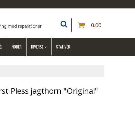
0.00
ring med reparationer
EJ
NODER
DIVERSE
STATIVER
st Pless jagthorn "Original"