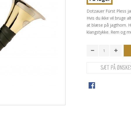
Dotzauer Fürst Pless jag
Hvis du ikke vil bruge 
at blæse på jagthorn.
H
klangstykke. Rem og m
SÆT PÅ ØNSKE