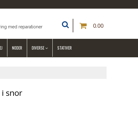
0.00
ring med reparationer
EJ
NODER
DIVERSE
STATIVER
i snor