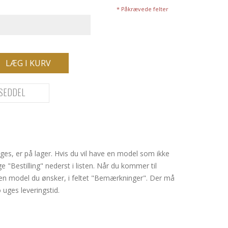
* Påkrævede felter
LÆG I KURV
SEDDEL
es, er på lager. Hvis du vil have en model som ikke
ge "Bestilling" nederst i listen. Når du kommer til
lken model du ønsker, i feltet "Bemærkninger". Der må
o uges leveringstid.