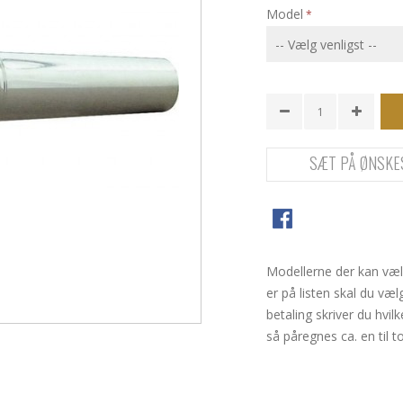
Model
SÆT PÅ ØNSKE
Modellerne der kan vælg
er på listen skal du væl
betaling skriver du hvi
så påregnes ca. en til t