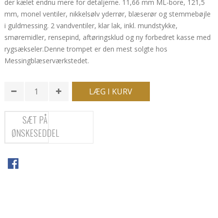
der kælet endnu mere for detaljerne. 11,66 mm ML-bore, 121,5
mm, monel ventiler, nikkelsølv yderrør, blæserør og stemmebøjle
i guldmessing. 2 vandventiler, klar lak, inkl. mundstykke,
smøremidler, rensepind, aftøringsklud og ny forbedret kasse med
rygsækseler.
Denne trompet er den mest solgte hos
Messingblæserværkstedet.
LÆG I KURV
SÆT PÅ
ØNSKESEDDEL